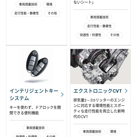
ないシート」
車両搭載技術
環境
走行性能・静粛性
その他
車両搭載技術
走行性能・静粛性
快適性・利便性
その他
インテリジェントキー
エクストロニックCVT
システム
排気量2～3.5リッターのエンジ
ンに対応する環境性能とスポー
キーを使わず、ドアロックを開
ティな走行性能を両立した新時
閉できる便利機能
代のCVT
車両搭載技術
車両搭載技術
環境
快適性・利便性
その他