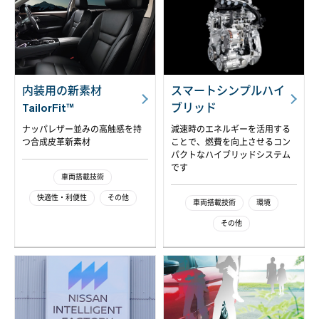
内装用の新素材
スマートシンプルハイ
TailorFit™
ブリッド
ナッパレザー並みの高触感を持
減速時のエネルギーを活用する
つ合成皮革新素材
ことで、燃費を向上させるコン
パクトなハイブリッドシステム
です
車両搭載技術
快適性・利便性
その他
車両搭載技術
環境
その他