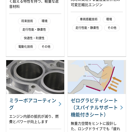
く超える特性を持つ、軽量な遮
可変圧縮比エンジン
音材料
車両搭載技術
環境
将来技術
環境
走行性能・静粛性
その他
走行性能・静粛性
快適性・利便性
電動化技術
その他
ミラーボアコーティン
ゼログラビティシート
グ
（スパイナルサポート
機能付きシート）
エンジン内部の抵抗が減り、燃
費とパワーが向上します
無重力空間をヒントに設計し
た、ロングドライブでも「疲れ