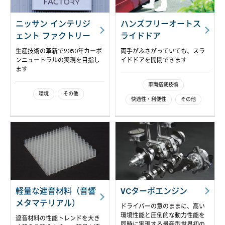
ニッサン インテリジ
ハンズフリーオートス
ェント ファクトリー
ライドドア
生産技術の革新で2050年カーボ
両手がふさがっていても、スラ
ンニュートラルの実現を目指し
イドドアを開閉できます
ます
車両搭載技術
環境
その他
快適性・利便性
その他
軽量な遮音材料（音響
VCターボエンジン
メタマテリアル）
ドライバーの意のままに、高い
環境性能と圧倒的な動力性能を
遮音材料の性能トレンドを大き
同時に実現する量産型世界初の