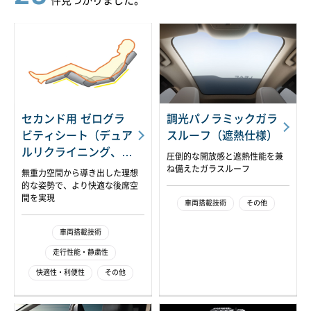
件見つかりました。
セカンド用 ゼログラ
調光パノラミックガラ
ビティシート（デュア
スルーフ（遮熱仕様）​
ルリクライニング、オ
圧倒的な開放感と遮熱性能を兼
ットマン付き）
ね備えたガラスルーフ​
無重力空間から導き出した理想
的な姿勢で、より快適な後席空
間を実現
車両搭載技術
その他
車両搭載技術
走行性能・静粛性
快適性・利便性
その他