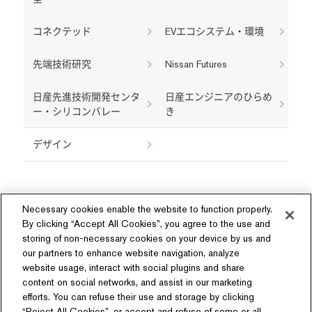
コネクテッド
EVエコシステム・環境
先端技術研究
Nissan Futures
日産先進技術開発センタ
日産エンジニアのひらめ
ー・シリコンバレー
き
デザイン
Necessary cookies enable the website to function properly.
By clicking “Accept All Cookies”, you agree to the use and
storing of non-necessary cookies on your device by us and
our partners to enhance website navigation, analyze
ソーシャルメディア
website usage, interact with social plugins and share
content on social networks, and assist in our marketing
efforts. You can refuse their use and storage by clicking
“Reject All Cookies”, or accept and refuse of some or all