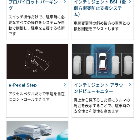
プロパイロット パーキン
インテリジェント BSI（後
グ
側方衝突防止支援システ
ム）
スイッチ操作だけで、駐車時に必
要なすべての操作をシステムが自
車線変更時の斜め後方の車両との
動で制御し、駐車を支援する技術
接触回避をアシストします
です
e-Pedal Step
インテリジェント アラウ
ンドビューモニター
アクセルペダルだけで車速を自在
にコントロールできます
真上から見下ろした様にクルマの
周囲を表示することで、駐車時の
安全性と利便性を高めます