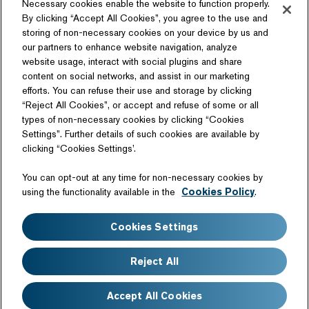
Necessary cookies enable the website to function properly.
By clicking “Accept All Cookies”, you agree to the use and
storing of non-necessary cookies on your device by us and
our partners to enhance website navigation, analyze
ソーシャルメディア
website usage, interact with social plugins and share
content on social networks, and assist in our marketing
efforts. You can refuse their use and storage by clicking
“Reject All Cookies”, or accept and refuse of some or all
types of non-necessary cookies by clicking “Cookies
Settings”. Further details of such cookies are available by
関連サイト
clicking “Cookies Settings’.
商品情報サイト
テクノロジーライセンス
You can opt-out at any time for non-necessary cookies by
日産自動車硬式野球部
using the functionality available in the
Cookies Policy
.
サイトマップ
このサイトについて
Cookies Settings
ウェブアクセシビリティ
個人情報の取扱いについて
クッキーポリシー
免責事項
Reject All
よくあるご質問
Accept All Cookies
Copyright©Nissan Motor Co., Ltd. All Rights Reserved