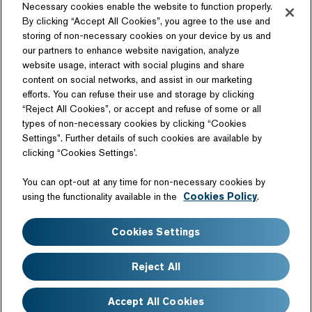
Necessary cookies enable the website to function properly.
By clicking “Accept All Cookies”, you agree to the use and
storing of non-necessary cookies on your device by us and
our partners to enhance website navigation, analyze
ソーシャルメディア
website usage, interact with social plugins and share
content on social networks, and assist in our marketing
efforts. You can refuse their use and storage by clicking
“Reject All Cookies”, or accept and refuse of some or all
types of non-necessary cookies by clicking “Cookies
Settings”. Further details of such cookies are available by
関連サイト
clicking “Cookies Settings’.
商品情報サイト
テクノロジーライセンス
You can opt-out at any time for non-necessary cookies by
日産自動車硬式野球部
using the functionality available in the
Cookies Policy
.
サイトマップ
このサイトについて
Cookies Settings
ウェブアクセシビリティ
個人情報の取扱いについて
クッキーポリシー
免責事項
Reject All
よくあるご質問
Accept All Cookies
Copyright©Nissan Motor Co., Ltd. All Rights Reserved