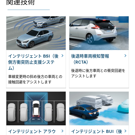
関連技術
インテリジェント BSI（後
後退時車両検知警報
側方衝突防止支援システ
（RCTA）
ム）
後退時に後方車両との衝突回避を
アシストします
車線変更時の斜め後方の車両との
接触回避をアシストします
インテリジェント アラウ
インテリジェント BUI（後