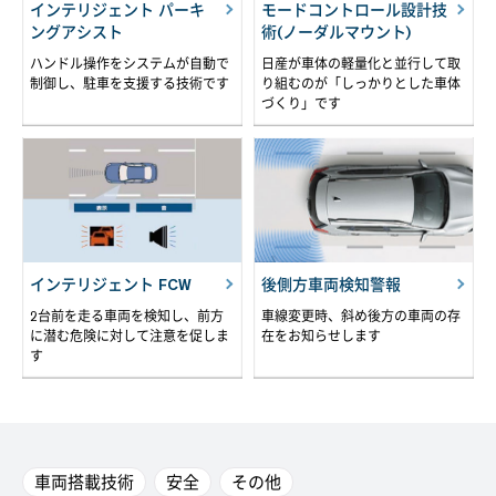
インテリジェント パーキ
モードコントロール設計技
ングアシスト
術(ノーダルマウント)
ハンドル操作をシステムが自動で
日産が車体の軽量化と並行して取
制御し、駐車を支援する技術です
り組むのが「しっかりとした車体
づくり」です
インテリジェント FCW
後側方車両検知警報
2台前を走る車両を検知し、前方
車線変更時、斜め後方の車両の存
に潜む危険に対して注意を促しま
在をお知らせします
す
車両搭載技術
安全
その他