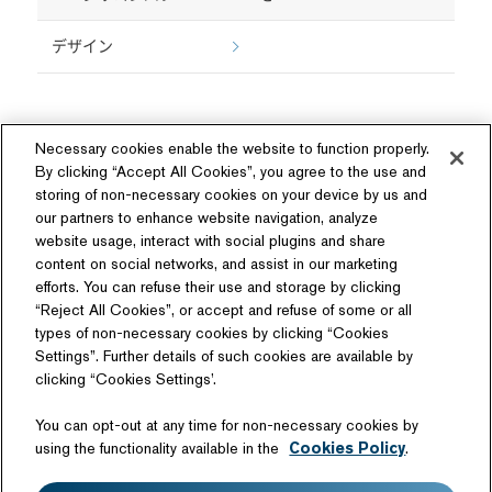
デザイン
Necessary cookies enable the website to function properly.
By clicking “Accept All Cookies”, you agree to the use and
storing of non-necessary cookies on your device by us and
our partners to enhance website navigation, analyze
ソーシャルメディア
website usage, interact with social plugins and share
content on social networks, and assist in our marketing
efforts. You can refuse their use and storage by clicking
“Reject All Cookies”, or accept and refuse of some or all
types of non-necessary cookies by clicking “Cookies
Settings”. Further details of such cookies are available by
関連サイト
clicking “Cookies Settings’.
商品情報サイト
テクノロジーライセンス
You can opt-out at any time for non-necessary cookies by
日産自動車硬式野球部
using the functionality available in the
Cookies Policy
.
サイトマップ
このサイトについて