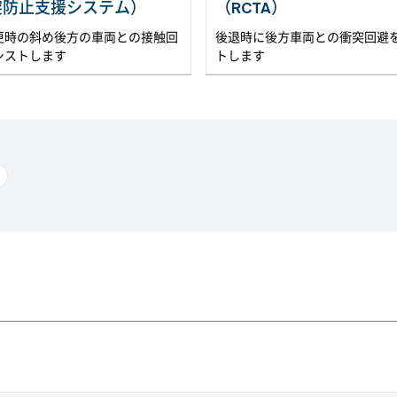
突防止支援システム）
（RCTA）
更時の斜め後方の車両との接触回
後退時に後方車両との衝突回避
シストします
トします