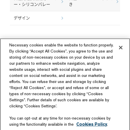
ー・シリコンバレー
き
デザイン
Necessary cookies enable the website to function properly.
By clicking “Accept All Cookies”, you agree to the use and
storing of non-necessary cookies on your device by us and
our partners to enhance website navigation, analyze
ソーシャルメディア
website usage, interact with social plugins and share
content on social networks, and assist in our marketing
efforts. You can refuse their use and storage by clicking
“Reject All Cookies”, or accept and refuse of some or all
types of non-necessary cookies by clicking “Cookies
Settings”. Further details of such cookies are available by
関連サイト
clicking “Cookies Settings’.
商品情報サイト
テクノロジーライセンス
You can opt-out at any time for non-necessary cookies by
日産自動車硬式野球部
using the functionality available in the
Cookies Policy
.