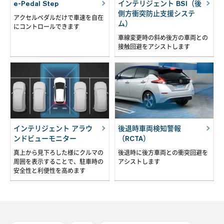
e-Pedal Step
インテリジェント BSI（後
側方衝突防止支援システ
アクセルペダルだけで車速を自在
ム）
にコントロールできます
車線変更時の斜め後方の車両との
接触回避をアシストします
インテリジェント アラウ
後退時車両検知警報
ンドビューモニター
（RCTA）
真上から見下ろした様にクルマの
後退時に後方車両との衝突回避を
周囲を表示することで、駐車時の
アシストします
安全性と利便性を高めます