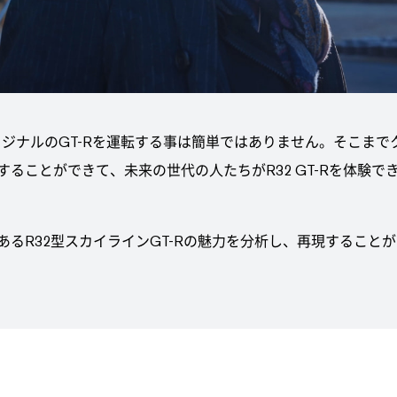
オリジナルのGT-Rを運転する事は簡単ではありません。そこま
ることができて、未来の世代の人たちがR32 GT-Rを体験
るR32型スカイラインGT-Rの魅力を分析し、再現すること