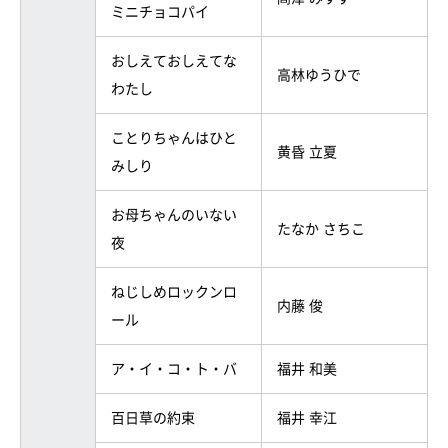
ミニチョコパイ
おしえておしえてな
高林ゆうひで
わたし
ことりちゃんはひと
黄昏 立夏
みしり
お母ちゃんのいない
たなか さちこ
夜
ねじしめロックンロ
内藤 俊
ール
ア・イ・コ・ト・バ
福井 和美
百日草の約束
福井 幸江