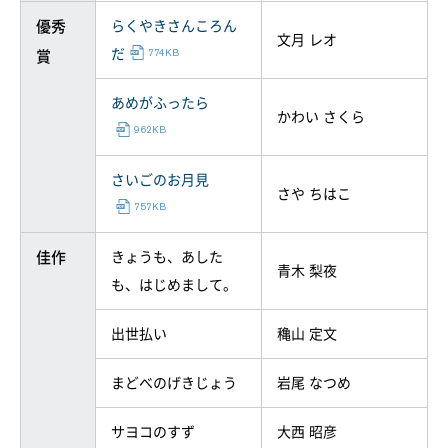
優秀
らくやきさんころん
文月 レオ
だ
賞
あめがふったら
かわい さくら
さいごのお月見
さや ちはこ
佳作
きょうも、あした
青木 梨夜
も、はじめまして。
出世払い
穐山 定文
まどべのげきじょう
岩尾 なつめ
サヨコのすず
大西 昭彦