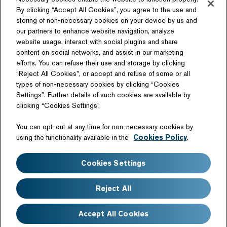
By clicking “Accept All Cookies”, you agree to the use and
storing of non-necessary cookies on your device by us and
our partners to enhance website navigation, analyze
ソーシャルメディア
website usage, interact with social plugins and share
content on social networks, and assist in our marketing
efforts. You can refuse their use and storage by clicking
“Reject All Cookies”, or accept and refuse of some or all
types of non-necessary cookies by clicking “Cookies
Settings”. Further details of such cookies are available by
関連サイト
clicking “Cookies Settings’.
商品情報サイト
テクノロジーライセンス
You can opt-out at any time for non-necessary cookies by
日産自動車硬式野球部
using the functionality available in the
Cookies Policy
.
サイトマップ
このサイトについて
Cookies Settings
ウェブアクセシビリティ
個人情報の取扱いについて
クッキーポリシー
免責事項
Reject All
よくあるご質問
Accept All Cookies
Copyright©Nissan Motor Co., Ltd. All Rights Reserved