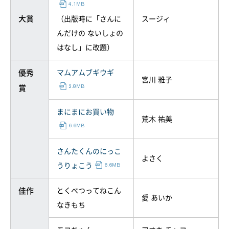
大賞
（出版時に「さんに
スージィ
んだけの ないしょの
はなし」に改題）
優秀
マムアムブギウギ
宮川 雅子
賞
まにまにお買い物
荒木 祐美
さんたくんのにっこ
よさく
うりょこう
佳作
とくべつってねこん
愛 あいか
なきもち