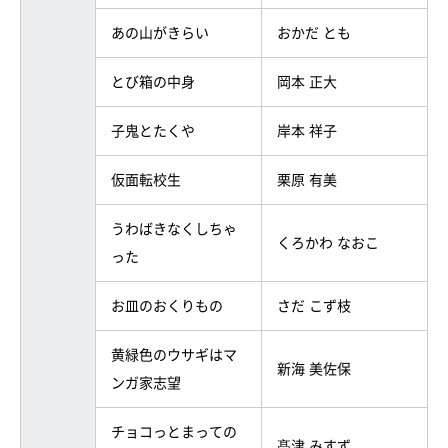
あの山がきらい
おかだ とも
とび箱の中身
岡本 正大
子鬼とたくや
岸本 祥子
仮面転校生
栗原 有美
うわばきなくしちゃ
くろかわ なおこ
った
お皿のおくりもの
さだ こず枝
黄緑色のウサギはマ
新海 美佐保
ンガ家志望
チョコっとまっての
髙津 みすず