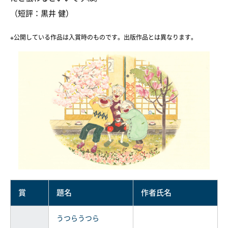
（短評：黒井 健）
※公開している作品は入賞時のものです。出版作品とは異なります。
賞
題名
作者氏名
うつらうつら