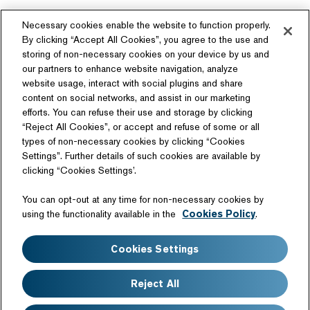
Necessary cookies enable the website to function properly.
By clicking “Accept All Cookies”, you agree to the use and
storing of non-necessary cookies on your device by us and
our partners to enhance website navigation, analyze
ソーシャルメディア
website usage, interact with social plugins and share
content on social networks, and assist in our marketing
efforts. You can refuse their use and storage by clicking
“Reject All Cookies”, or accept and refuse of some or all
types of non-necessary cookies by clicking “Cookies
Settings”. Further details of such cookies are available by
関連サイト
clicking “Cookies Settings’.
商品情報サイト
テクノロジーライセンス
You can opt-out at any time for non-necessary cookies by
日産自動車硬式野球部
using the functionality available in the
Cookies Policy
.
サイトマップ
このサイトについて
Cookies Settings
ウェブアクセシビリティ
個人情報の取扱いについて
クッキーポリシー
免責事項
Reject All
よくあるご質問