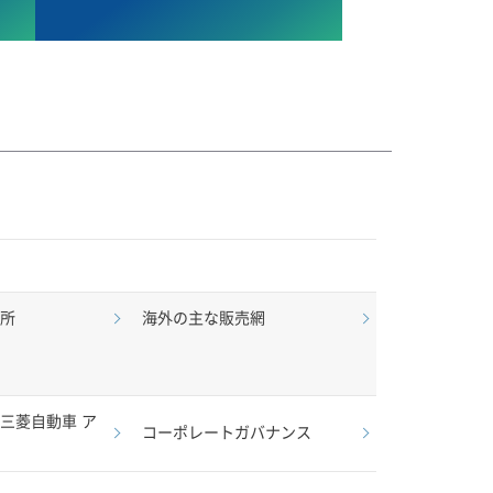
重要な転換期にそのかじ取りを任されたエス
ーバルに指揮し、 軽自動車からスポーツカー
サーに就任しました。生産SCM部門の最高
してパートナーシップの強化に取り組んでい
じて、経営再建計画「Re:Nissan」
販売店まで新車をお届けするまでの全工程を
業所
海外の主な販売網
三菱自動車 ア
コーポレートガバナンス