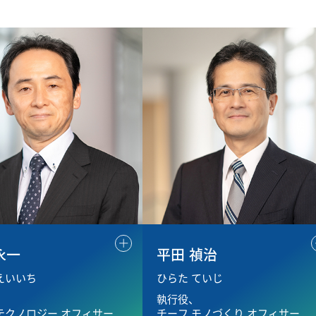
永一
平田 禎治
えいいち
ひらた ていじ
、
執行役、
テクノロジー オフィサー
チーフ モノづくり オフィサー