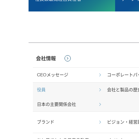
Ivan Espinosa
赤石 永一
平田 禎治
代表執行役 社長兼最高経営責任者
執行役、チーフ テクノロジー オフィサー
執行役、チーフ モノづくり オフィサー
イヴァン エスピノーサは、2025年4
赤石永一は、2025年4月にチーフ テク
平田禎治は、車両生産技術開発を担当する常
ピノーサは、就任直後に経営再建計画Re:
まで、全ての車両開発を統括しています。ま
責任者としてグローバルに生産とサプライ
会社情報
ます。
の推進において中心的な役割を果たしてい
指揮しています。
CEOメッセージ
コーポレートパ
プロフィール詳細
プロフィール詳細
プロフィール詳細
役員
会社と製品の歴
日本の主要関係会社
ブランド
ビジョン・経営