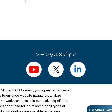
ソーシャルメディア
g “Accept All Cookies”, you agree to the use and
関連サイト
s to enhance website navigation, analyze
networks, and assist in our marketing efforts.
報サイト
テクノロジーライセンス
日産自動車硬式
or accept and refuse of some or all types of
Cookies Set
f such cookies are available by clicking