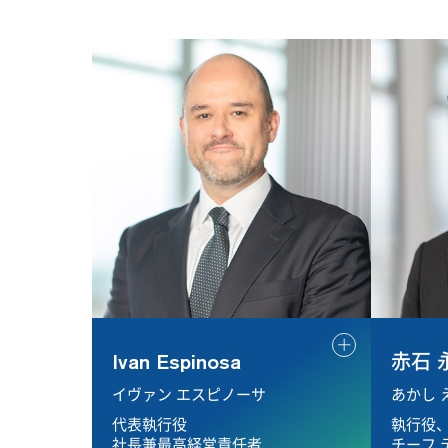
Ivan Espinosa
赤石 
イヴァン エスピノーサ
あかし 
代表執行役
執行役
社長兼最高経営責任者
チーフ 