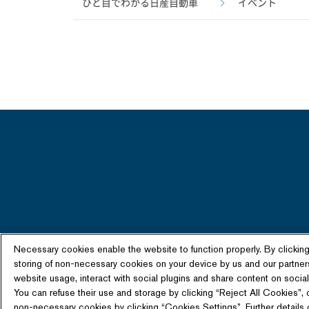
ひと目でわかる日産自動車
イベント
Necessary cookies enable the website to function properly. By clickin
storing of non-necessary cookies on your device by us and our partner
website usage, interact with social plugins and share content on social 
商品情
You can refuse their use and storage by clicking “Reject All Cookies”, 
non-necessary cookies by clicking “Cookies Settings”. Further details o