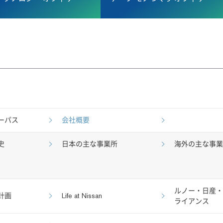
月に日産の代表執行役社長兼最高経営責任者に就任しました。会社の
ノロジー オフィサーに就任しました。日産自動車の研究開発をグロ
務執行役員を務めた後、2025年4月にチーフ モノづくり オフィ
Nissanを打ち出し、コストの削減、商品・市場戦略の見直し、そ
たエグゼクティブコミッティの一員として、技術力や商品力の向上を通
チェーンマネージメントを統括し、生産技術開発から車両生産、
ます。
ーパス
会社概要
史
日本の主な事業所
海外の主な事
ルノー・日産・
計画
Life at Nissan
ライアンス