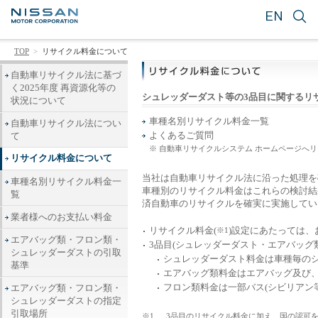
EN
TOP
>
リサイクル料金について
自動車リサイクル法に基づ
く2025年度 再資源化等の
シュレッダーダスト等の3品目に関するリ
状況について
車種名別リサイクル料金一覧
自動車リサイクル法につい
よくあるご質問
て
※ 自動車リサイクルシステム ホームページへ
リサイクル料金について
当社は自動車リサイクル法に沿った処理を
車種名別リサイクル料金一
車種別のリサイクル料金はこれらの検討結
覧
済自動車のリサイクルを確実に実施してい
業者様へのお支払い料金
リサイクル料金(
)設定にあたっては、
※1
エアバッグ類・フロン類・
3品目(シュレッダーダスト・エアバッグ
シュレッダーダストの引取
シュレッダーダスト料金は車種毎のシ
基準
エアバッグ類料金はエアバッグ及び
フロン類料金は一部バス(シビリアン
エアバッグ類・フロン類・
シュレッダーダストの指定
引取場所
※1
3品目のリサイクル料金に加え、国の認可