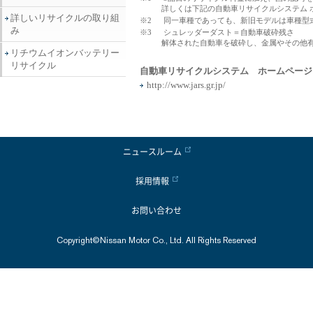
詳しくは下記の自動車リサイクルシステム 
詳しいリサイクルの取り組
※2
同一車種であっても、新旧モデルは車種型
み
※3
シュレッダーダスト＝自動車破砕残さ
解体された自動車を破砕し、金属やその他
リチウムイオンバッテリー
リサイクル
自動車リサイクルシステム ホームページ
http://www.jars.gr.jp/
ニュースルーム
採用情報
お問い合わせ
Copyright©Nissan Motor Co., Ltd. All Rights Reserved